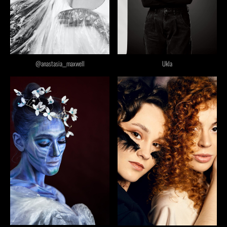
Ukla
@anastasia__maxwell