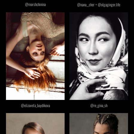
@morshchinina
@nana__cher + @olgaginger.life
@elizaveta_baydikova
@re_gina_sh