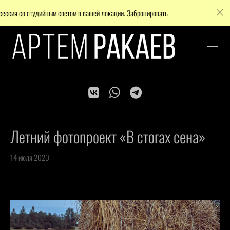
 студийным светом в вашей локации. Забронировать
Внимание! Досту
Летний фотопроект «В стогах сена»
14 июля 2020